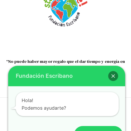
“No puede haber mayor regalo que el dar tiempo y energía en
ayudar a los demás sin esperar nada a cambio ”
Fundación Escribano
Nelson Mandela
Hola!
Podemos ayudarte?
@2023 Fundación Escribano - Todos los derechos reservados.