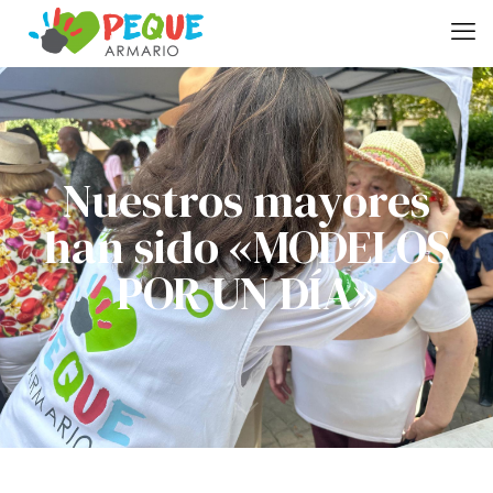
Nuestros mayores
han sido «MODELOS
POR UN DÍA»