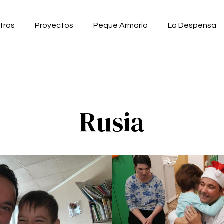
tros
Proyectos
Peque Armario
La Despensa
Rusia