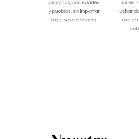
personas, sociedades
seres 
y pueblos, sin importar
luchando
raza, sexo o religión.
explota
pob