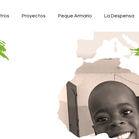
tros
Proyectos
Peque Armario
La Despensa