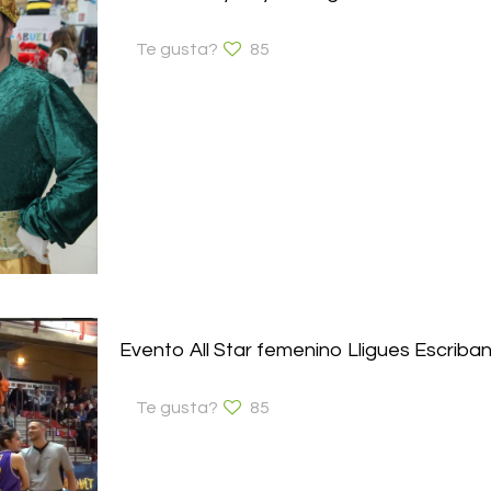
Te gusta?
85
Evento All Star femenino Lligues Escriba
Te gusta?
85